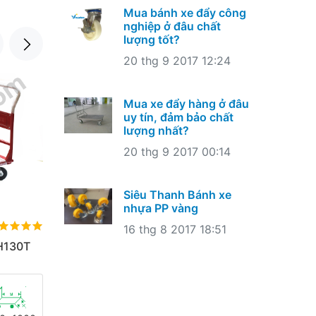
Mua bánh xe đẩy công
nghiệp ở đâu chất
lượng tốt?
20 thg 9 2017 12:24
XE ĐẨY HÀNG
XE ĐẨY 
Xe đẩy hàng 2 bánh Market Lớn
Xe đẩy
Mua xe đẩy hàng ở đâu
uy tín, đảm bảo chất
lượng nhất?
20 thg 9 2017 00:14
300kg
1600
275x625
500
Siêu Thanh Bánh xe
nhựa PP vàng
16 thg 8 2017 18:51
H130T