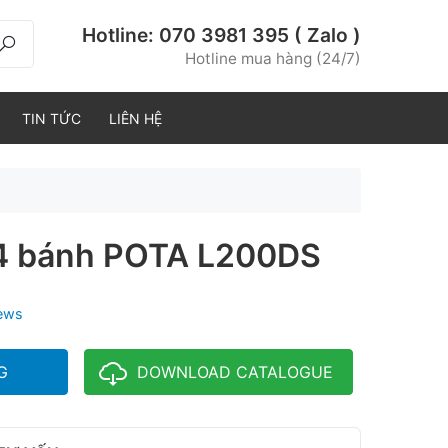
Hotline:
070 3981 395 ( Zalo )
Hotline mua hàng (24/7)
TIN TỨC
LIÊN HỆ
 4 bánh POTA L200DS
iews
G
DOWNLOAD CATALOGUE