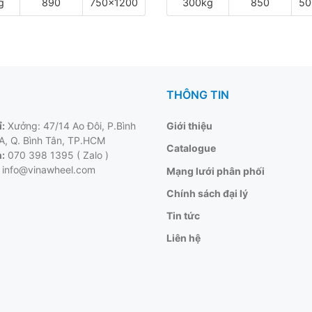
g
890
750x1200
300kg
850
50
THÔNG TIN
ỉ:
Xưởng: 47/14 Ao Đôi, P.Bình
Giới thiệu
 A, Q. Bình Tân, TP.HCM
Catalogue
:
070 398 1395 ( Zalo )
info@vinawheel.com
Mạng lưới phân phối
Chính sách đại lý
Tin tức
Liên hệ