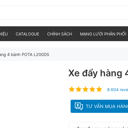
HIỆU
CATALOGUE
CHÍNH SÁCH
MẠNG LƯỚI PHÂN PHỐI
àng 4 bánh POTA L200DS
Xe đẩy hàng
8.604 rev
TƯ VẤN MUA HÀN