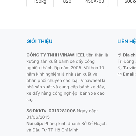
150kg
820
450x700
600k
GIỚI THIỆU
LIÊN HỆ
CÔNG TY TNHH VINAWHEEL
tiền thân là
Địa ch
xưởng sản xuất bánh xe đẩy công
Trị Đông
nghiệp thành lập năm 2005. Với hơn 10
Tư vấn
năm kinh nghiệm là nhà sản xuất và
Email:
phân phối chuyên các loại: Vinawheel là
nhà sản xuất và cung cấp
bánh xe đẩy
,
xe đẩy hàng công nghiệp, bánh xe cao
su,…
Số ĐKKD:
0313281006
Ngày cấp:
01/06/2015
Nơi cấp:
Phòng kinh doanh Sở Kế Hoạch
và Đầu Tư TP Hồ Chí Minh.