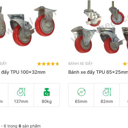
 ĐẨY
BÁNH XE ĐẨY
e đẩy TPU 100x32mm
Bánh xe đẩy TPU 65x25m
m
137mm
80kg
65mm
82mm
1 - 6 trong
6
sản phẩm