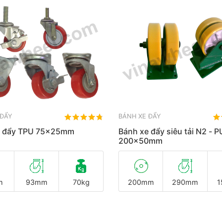
 ĐẨY
BÁNH XE ĐẨY
e đẩy TPU 75x25mm
Bánh xe đẩy siêu tải N2 - P
200x50mm
m
93mm
70kg
200mm
290mm
1