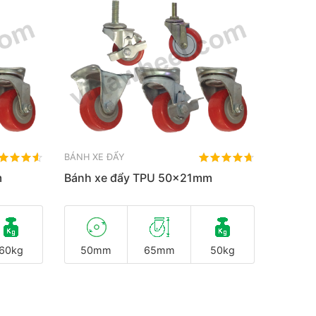
BÁNH XE ĐẨY
m
Bánh xe đẩy TPU 50x21mm
60kg
50mm
65mm
50kg