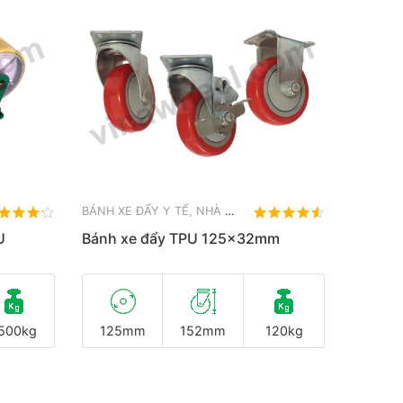
BÁNH XE ĐẨY Y TẾ, NHÀ HÀNG, KHÁCH SẠN
U
Bánh xe đẩy TPU 125x32mm
500kg
125mm
152mm
120kg