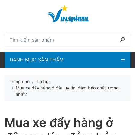
lose menu
ubmenu
ubmenu
DANH MỤC SẢN PHẨM
ubmenu
ubmenu
Trang chủ
Tin tức
Mua xe đẩy hàng ở đâu uy tín, đảm bảo chất lượng
nhất?
Mua xe đẩy hàng ở