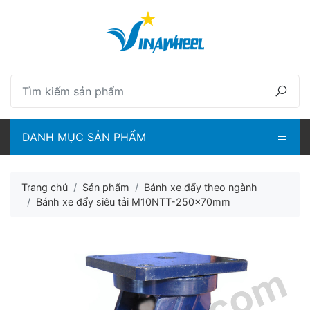
lose menu
ubmenu
ubmenu
DANH MỤC SẢN PHẨM
ubmenu
ubmenu
Trang chủ
Sản phẩm
Bánh xe đẩy theo ngành
Bánh xe đẩy siêu tải M10NTT-250x70mm