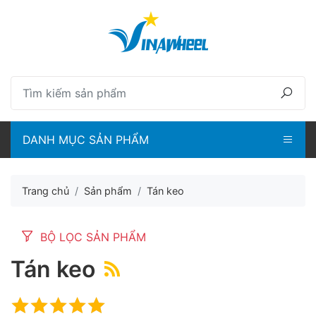
lose menu
lose menu
ubmenu
ubmenu
DANH MỤC SẢN PHẨM
ubmenu
ubmenu
Trang chủ
Sản phẩm
Tán keo
BỘ LỌC SẢN PHẨM
Tán keo